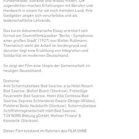
Fürstenwalde, Storkow und Wildau initiiert. Die
Jugendlichen machen Erfahrungen mit Berufen und
Handwerk in einem für sie noch fremden Land. Ihre
Gastgeber zeigen sich vorurteilslos und als
leidenschaftliche Lehrende.
Das kurze dokumentarische Essay orientiert sich
formal am Stummfilmklassiker "Berlin - Symphonie
einer großen Stadt" (1927) von Walter Ruttmann.
Thematisch steht die Arbeit im Vordergrund und
darunter liegt eine Erzählung von Integration und
Solidarität im modernen Deutschland.
So zeigt der Film eine Utopie der Gemeinschaft im
heutigen Deutschland.
Drehorte:
Amt Scharmützelsee Bad Saarow, a-ja Hotel Resort
Bad Saarow, Biohof Busch (Storkow), Freiwillige
Feuerwehr Bad Saarow, Hotel Villa Contessa Bad
Saarow, Express Schneiderei Oware-Design (Wildau),
Polsterei Bodo Hackbarth (Storkow), Scharmützelsee
Schifffahrtsgesellschaft mbH Bad Saarow,
TÜV NORD Bildung gGmbH, Wehner Friseur &
Kosmetik (Storkow).
Dieser Film entstand im Rahmen des FILM OHNE
GRENZEN Jugendprogramms, welches im Juni 2019 in