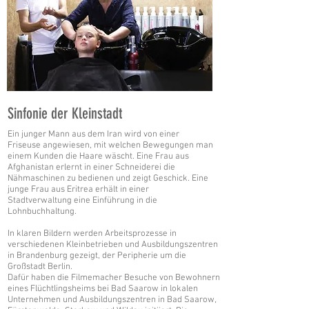
Sinfonie der Kleinstadt
Ein junger Mann aus dem Iran wird von einer
Friseuse angewiesen, mit welchen Bewegungen man
einem Kunden die Haare wäscht. Eine Frau aus
Afghanistan erlernt in einer Schneiderei die
Nähmaschinen zu bedienen und zeigt Geschick. Eine
junge Frau aus Eritrea erhält in einer
Stadtverwaltung eine Einführung in die
Lohnbuchhaltung.
In klaren Bildern werden Arbeitsprozesse in
verschiedenen Kleinbetrieben und Ausbildungszentren
in Brandenburg gezeigt, der Peripherie um die
Großstadt Berlin.
Dafür haben die Filmemacher Besuche von Bewohnern
eines Flüchtlingsheims bei Bad Saarow in lokalen
Unternehmen und Ausbildungszentren in Bad Saarow,