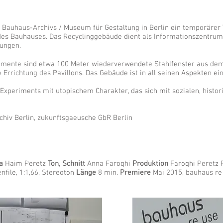
auhaus-Archivs / Museum für Gestaltung in Berlin ein temporärer V
es Bauhauses. Das Recyclinggebäude dient als Informationszentrum
tungen.
emente sind etwa 100 Meter wiederverwendete Stahlfenster aus de
ie Errichtung des Pavillons. Das Gebäude ist in all seinen Aspekten e
 Experiments mit utopischem Charakter, das sich mit sozialen, histo
iv Berlin, zukunftsgaeusche GbR Berlin
a
Haim Peretz
Ton, Schnitt
Anna Faroqhi
Produktion
Faroqhi Peretz 
nfile, 1:1,66, Stereoton
Länge
8 min.
Premiere
Mai 2015, bauhaus re 